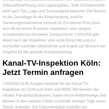
Videoaufzeichnung und Lageangaben. Jede Schadenstelle
wird nach Typ, Lage und Schweregrad bewertet. Der Bericht
ist die Grundlage für die Entscheidung, welche
Sanierungsmaßnahme sinnvoll ist: Ein kleiner Riss lässt
sich oft mit einem Kurzliner reparieren, eine längere
Schadenstrecke mit einem Schlauchliner. CANSAN gibt
direkt nach der Inspektion eine erste Einschätzung zur
sinnvollen nächsten Maßnahme und erstellt auf Wunsch ein
Angebot für die gezielte Kanalsanierung.
Kanal-TV-Inspektion Köln:
Jetzt Termin anfragen
CANSAN ist Ihr Ansprechpartner für die Kanal-TV-
Inspektion im Großraum Köln und NRW. Wir kennen die
lokalen Kanalnetzstrukturen, haben kurze Anfahrtswege und
können in den meisten Fällen innerhalb weniger Tage einen
Termin anbieten. Die Dokumentation erstellen wir