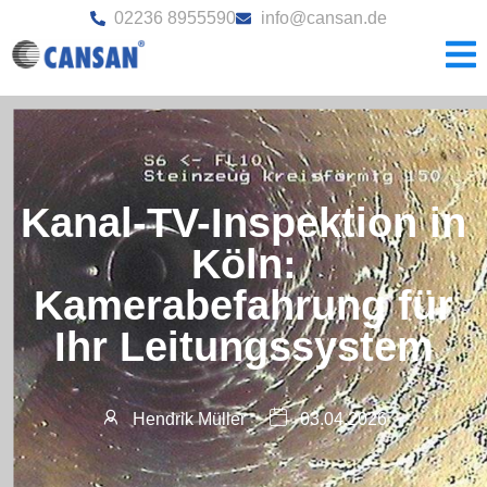
02236 8955590
info@cansan.de
Kanal-TV-Inspektion in
Köln:
Kamerabefahrung für
Ihr Leitungssystem
Hendrik Müller
03.04.2026