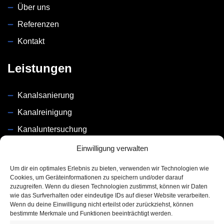
Über uns
Referenzen
Kontakt
Leistungen
Kanalsanierung
Kanalreinigung
Kanaluntersuchung
Dichtigkeitsprüfung
Einwilligung verwalten
Um dir ein optimales Erlebnis zu bieten, verwenden wir Technologien wie
Unsere Partner
Cookies, um Geräteinformationen zu speichern und/oder darauf
zuzugreifen. Wenn du diesen Technologien zustimmst, können wir Daten
wie das Surfverhalten oder eindeutige IDs auf dieser Website verarbeiten.
Wenn du deine Einwilligung nicht erteilst oder zurückziehst, können
bestimmte Merkmale und Funktionen beeinträchtigt werden.