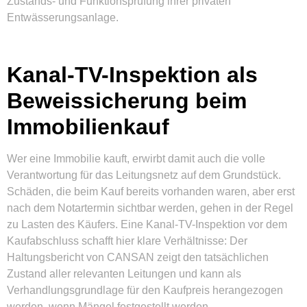
Zustands- und Funktionsprüfung ihrer privaten
Entwässerungsanlage.
Kanal-TV-Inspektion als
Beweissicherung beim
Immobilienkauf
Wer eine Immobilie kauft, erwirbt damit auch die volle
Verantwortung für das Leitungsnetz auf dem Grundstück.
Schäden, die beim Kauf bereits vorhanden waren, aber erst
nach dem Notartermin sichtbar werden, gehen in der Regel
zu Lasten des Käufers. Eine Kanal-TV-Inspektion vor dem
Kaufabschluss schafft hier klare Verhältnisse: Der
Haltungsbericht von CANSAN zeigt den tatsächlichen
Zustand aller relevanten Leitungen und kann als
Verhandlungsgrundlage für den Kaufpreis herangezogen
werden, wenn Mängel festgestellt werden.