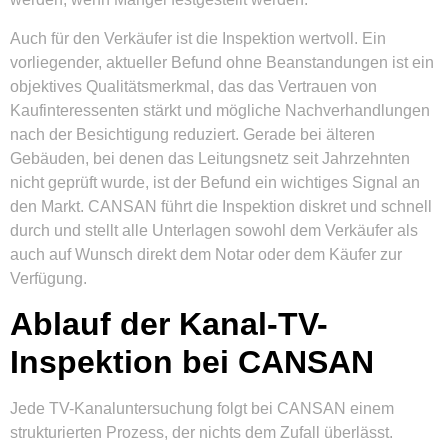
Auch für den Verkäufer ist die Inspektion wertvoll. Ein
vorliegender, aktueller Befund ohne Beanstandungen ist ein
objektives Qualitätsmerkmal, das das Vertrauen von
Kaufinteressenten stärkt und mögliche Nachverhandlungen
nach der Besichtigung reduziert. Gerade bei älteren
Gebäuden, bei denen das Leitungsnetz seit Jahrzehnten
nicht geprüft wurde, ist der Befund ein wichtiges Signal an
den Markt. CANSAN führt die Inspektion diskret und schnell
durch und stellt alle Unterlagen sowohl dem Verkäufer als
auch auf Wunsch direkt dem Notar oder dem Käufer zur
Verfügung.
Ablauf der Kanal-TV-
Inspektion bei CANSAN
Jede TV-Kanaluntersuchung folgt bei CANSAN einem
strukturierten Prozess, der nichts dem Zufall überlässt.