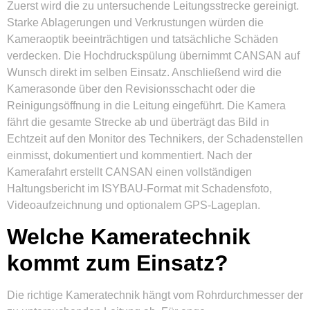
Zuerst wird die zu untersuchende Leitungsstrecke gereinigt.
Starke Ablagerungen und Verkrustungen würden die
Kameraoptik beeinträchtigen und tatsächliche Schäden
verdecken. Die Hochdruckspülung übernimmt CANSAN auf
Wunsch direkt im selben Einsatz. Anschließend wird die
Kamerasonde über den Revisionsschacht oder die
Reinigungsöffnung in die Leitung eingeführt. Die Kamera
fährt die gesamte Strecke ab und überträgt das Bild in
Echtzeit auf den Monitor des Technikers, der Schadenstellen
einmisst, dokumentiert und kommentiert. Nach der
Kamerafahrt erstellt CANSAN einen vollständigen
Haltungsbericht im ISYBAU-Format mit Schadensfoto,
Videoaufzeichnung und optionalem GPS-Lageplan.
Welche Kameratechnik
kommt zum Einsatz?
Die richtige Kameratechnik hängt vom Rohrdurchmesser der