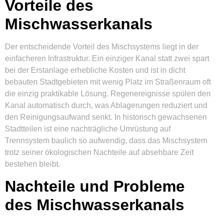
Vorteile des
Mischwasserkanals
Der entscheidende Vorteil des Mischsystems liegt in der
einfacheren Infrastruktur. Ein einziger Kanal statt zwei spart
bei der Erstanlage erhebliche Kosten und ist in dicht
bebauten Stadtgebieten mit wenig Platz im Straßenraum oft
die einzig praktikable Lösung. Regenereignisse spülen den
Kanal automatisch durch, was Ablagerungen reduziert und
den Reinigungsaufwand senkt. In historisch gewachsenen
Stadtteilen ist eine nachträgliche Umrüstung auf
Trennsystem baulich so aufwendig, dass das Mischsystem
trotz seiner ökologischen Nachteile auf absehbare Zeit
bestehen bleibt.
Nachteile und Probleme
des Mischwasserkanals