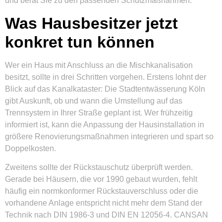
und berät Sie zu den passenden Schutzmaßnahmen.
Was Hausbesitzer jetzt
konkret tun können
Wer ein Haus mit Anschluss an die Mischkanalisation
besitzt, sollte in drei Schritten vorgehen. Erstens lohnt der
Blick auf das Kanalkataster: Die Stadtentwässerung Köln
gibt Auskunft, ob und wann die Umstellung auf das
Trennsystem in Ihrer Straße geplant ist. Wer frühzeitig
informiert ist, kann die Anpassung der Hausinstallation in
größere Renovierungsmaßnahmen integrieren und spart so
Doppelkosten.
Zweitens sollte der Rückstauschutz überprüft werden.
Gerade bei Häusern, die vor 1990 gebaut wurden, fehlt
häufig ein normkonformer Rückstauverschluss oder die
vorhandene Anlage entspricht nicht mehr dem Stand der
Technik nach DIN 1986-3 und DIN EN 12056-4. CANSAN