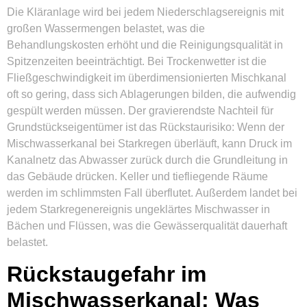
Die Kläranlage wird bei jedem Niederschlagsereignis mit
großen Wassermengen belastet, was die
Behandlungskosten erhöht und die Reinigungsqualität in
Spitzenzeiten beeinträchtigt. Bei Trockenwetter ist die
Fließgeschwindigkeit im überdimensionierten Mischkanal
oft so gering, dass sich Ablagerungen bilden, die aufwendig
gespült werden müssen. Der gravierendste Nachteil für
Grundstückseigentümer ist das Rückstaurisiko: Wenn der
Mischwasserkanal bei Starkregen überläuft, kann Druck im
Kanalnetz das Abwasser zurück durch die Grundleitung in
das Gebäude drücken. Keller und tiefliegende Räume
werden im schlimmsten Fall überflutet. Außerdem landet bei
jedem Starkregenereignis ungeklärtes Mischwasser in
Bächen und Flüssen, was die Gewässerqualität dauerhaft
belastet.
Rückstaugefahr im
Mischwasserkanal: Was