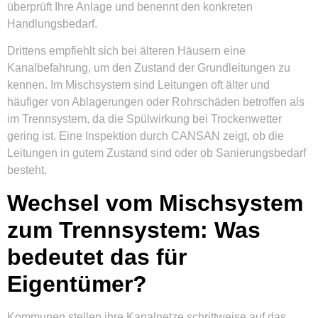
überprüft Ihre Anlage und benennt den konkreten
Handlungsbedarf.
Drittens empfiehlt sich bei älteren Häusern eine
Kanalbefahrung, um den Zustand der Grundleitungen zu
kennen. Im Mischsystem sind Leitungen oft älter und
häufiger von Ablagerungen oder Rohrschäden betroffen als
im Trennsystem, da die Spülwirkung bei Trockenwetter
gering ist. Eine Inspektion durch CANSAN zeigt, ob die
Leitungen in gutem Zustand sind oder ob Sanierungsbedarf
besteht.
Wechsel vom Mischsystem
zum Trennsystem: Was
bedeutet das für
Eigentümer?
Kommunen stellen ihre Kanalnetze schrittweise auf das