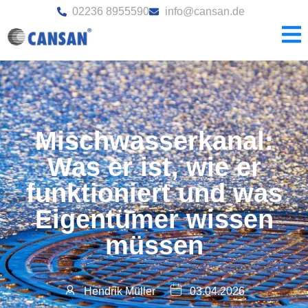
02236 8955590
info@cansan.de
Mischwasserkanal:
Was er ist, wie er
funktioniert und was
Eigentümer wissen
müssen
Hendrik Müller
03.04.2026