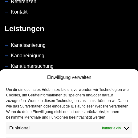
Referenzen
Kontakt
Leistungen
Kanalsanierung
Kanalreinigung
Kanaluntersuchung
Dichtigkeitsprüfung
Einwilligung verwalten
Um dir ein optimales Erlebnis zu bieten, verwenden wir Technologien wie
Unsere Partner
Cookies, um Geräteinformationen zu speichern und/oder darauf
zuzugreifen. Wenn du diesen Technologien zustimmst, können wir Daten
wie das Surfverhalten oder eindeutige IDs auf dieser Website verarbeiten.
Wenn du deine Einwilligung nicht erteilst oder zurückziehst, können
bestimmte Merkmale und Funktionen beeinträchtigt werden.
Funktional
Immer aktiv